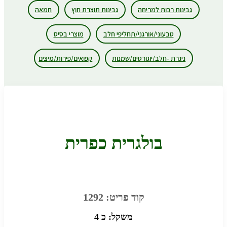
גבינות רכות למריחה
גבינות תוצרת חוץ
חמאה
טבעוני/אורגני/תחליפי חלב
מוצרי בסיס
ניגרת -חלב/יוגורטים/שמנות
קפואים/פירות/מיצים
בולגרית כפרית
קוד פריט: 1292
משקל: כ 4