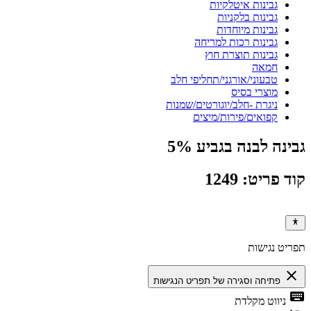
גבינות איטלקיות
גבינות בלקניות
גבינות מיוחדות
גבינות רכות למריחה
גבינות תוצרת חוץ
חמאה
טבעוני/אורגני/תחליפי חלב
מוצרי בסיס
ניגרת -חלב/יוגורטים/שמנות
קפואים/פירות/מיצים
גבינה לבנה בגביע 5%
קוד פריט: 1249
תפריט נגישות
close
פתיחה וסגירה של תפריט הנגישות
keyboard
ניווט מקלדת