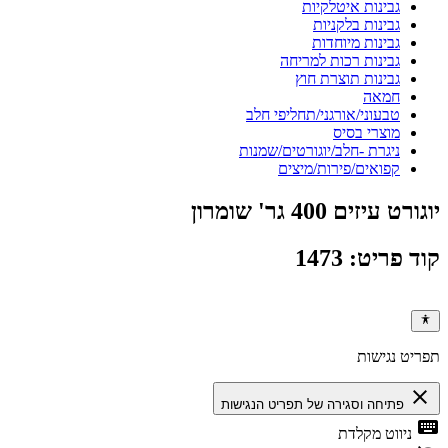
גבינות איטלקיות
גבינות בלקניות
גבינות מיוחדות
גבינות רכות למריחה
גבינות תוצרת חוץ
חמאה
טבעוני/אורגני/תחליפי חלב
מוצרי בסיס
ניגרת -חלב/יוגורטים/שמנות
קפואים/פירות/מיצים
יוגורט עיזים 400 גר' שומרון
קוד פריט: 1473
תפריט נגישות
close
פתיחה וסגירה של תפריט הנגישות
keyboard
ניווט מקלדת