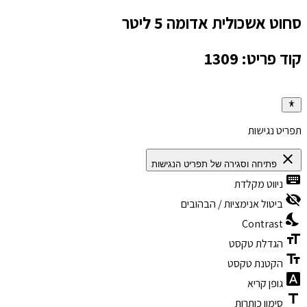
סחוט אשכולית אדומה 5 ליטר
קוד פריט: 1309
תפריט נגישות
close
פתיחה וסגירה של תפריט הנגישות
keyboard
ניווט מקלדת
visibility_off
ביטול אנימציות / הבהובים
nights_stay
Contrast
format_size
הגדלת טקסט
text_fields
הקטנת טקסט
font_download
גופן קריא
title
סימון כותרות