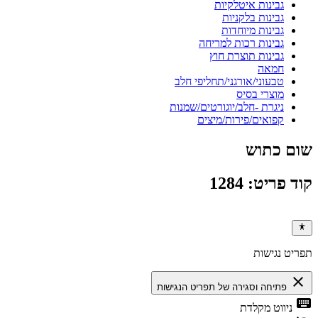
גבינות איטלקיות
גבינות בלקניות
גבינות מיוחדות
גבינות רכות למריחה
גבינות תוצרת חוץ
חמאה
טבעוני/אורגני/תחליפי חלב
מוצרי בסיס
ניגרת -חלב/יוגורטים/שמנות
קפואים/פירות/מיצים
שום כתוש
קוד פריט: 1284
תפריט נגישות
close
פתיחה וסגירה של תפריט הנגישות
keyboard
ניווט מקלדת