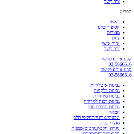
צור קשר
תפריט
ראשי
הסיפור שלנו
מוצרים
צוות
אזור אישי
צור קשר
קבע איתנו פגישה
03-5666616
קבע איתנו פגישה
03-5666616
גבינות איטלקיות
גבינות בלקניות
גבינות מיוחדות
גבינות רכות למריחה
גבינות תוצרת חוץ
חמאה
טבעוני/אורגני/תחליפי חלב
מוצרי בסיס
ניגרת -חלב/יוגורטים/שמנות
קפואים/פירות/מיצים